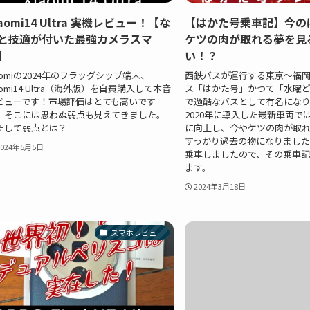
iaomi14 Ultra 実機レビュー！【な
【はかた号乗車記】今の
と技適が付いた最強カメラスマ
ケツの肉が取れる夢を見
】
い！？
iaomiの2024年のフラッグシップ端末、
西鉄バスが運行する東京～福
aomi14 Ultra（海外版）を自費購入して本音
ス「はかた号」かつて「水曜
ビューです！市場評価はとても高いです
で過酷なバスとして有名にな
、そこには思わぬ弱点も見えてきました。
2020年に導入した最新車両で
たして弱点とは？
に向上し、今やケツの肉が取
すっかり過去の物になりました
2024年5月5日
乗車しましたので、その乗車記
ます。
2024年3月18日
スマホレビュー