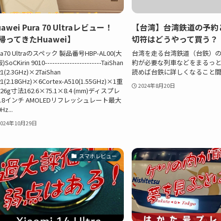
awei Pura 70 Ultraレビュー！
【台湾】台湾鉄道の予約
帰ってきたHuawei】
切符はどうやって買う？
ra70 Ultraのスペック 製品番号HBP-AL00(大
台湾を走る台湾鉄道（台鉄）
SoCKirin 9010-----------------------TaiShan
約が必要な列車などをまるっ
21(2.3GHz)×2TaiShan
読めば台鉄に詳しくなること
21(2.18GHz)×6Cortex-A510(1.55GHz)×1重
2024年8月20日
26g寸法162.6×75.1×8.4 (mm)ディスプレ
6.8インチ AMOLEDリフレッシュレート最大
Hz...
2024年10月29日
スマホレビュー