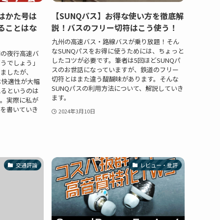
はかた号は
【SUNQパス】お得な使い方を徹底解
ることはな
説！バスのフリー切符はこう使う！
九州の高速バス・路線バスが乗り放題！そん
なSUNQパスをお得に使うためには、ちょっと
岡の夜行高速バ
したコツが必要です。筆者は5回ほどSUNQパ
どうでしょう」
スのお世話になっていますが、鉄道のフリー
りましたが、
切符とはまた違う醍醐味があります。そんな
は快適性が大幅
SUNQパスの利用方法について、解説していき
れるというのは
ます。
。実際に私が
を書いていき
2024年3月10日
交通評論
レビュー・批評