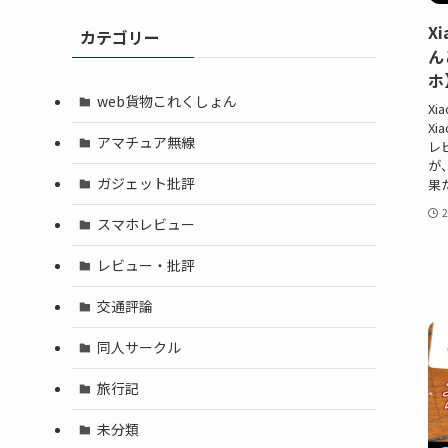
X
カテゴリー
ん
ホ
web貨物これくしょん
X
Xi
アマチュア無線
レ
が
ガジェット批評
果
スマホレビュー
レビュー・批評
交通評論
同人サークル
旅行記
未分類